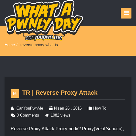
Home
/
reverse proxy what is
TR | Reverse Proxy Attack
CanYouPwnMe
Nisan 26 , 2016
How To
0 Comments
1082 views
Reverse Proxy Attack Proxy nedir? Proxy(Vekil Sunucu),