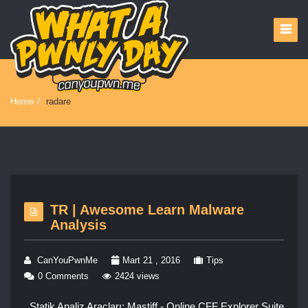
Home
/
radare
TR | Awesome Learn Malware
Analysis
CanYouPwnMe
Mart 21 , 2016
Tips
0 Comments
2424 views
Statik Analiz Araçları: Mastiff - Online CFF Explorer Suite