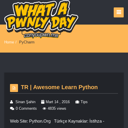
Home
/
PyCharm
TR | Awesome Learn Python
Sinan Şahin
Mart 14 , 2016
Tips
0 Comments
4835 views
Web Site: Python.Org Türkçe Kaynaklar: İstihza -