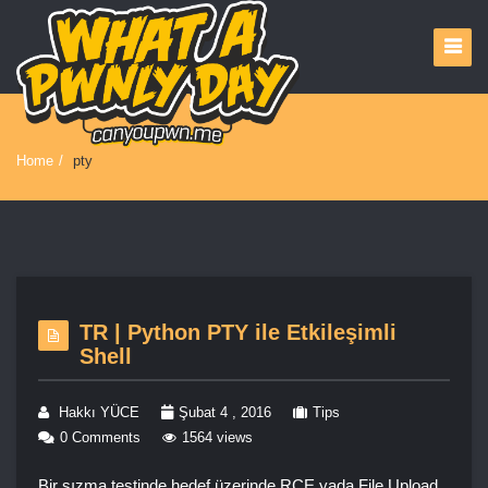
Home
/
pty
TR | Python PTY ile Etkileşimli
Shell
Hakkı YÜCE
Şubat 4 , 2016
Tips
0 Comments
1564 views
Bir sızma testinde hedef üzerinde RCE yada File Upload