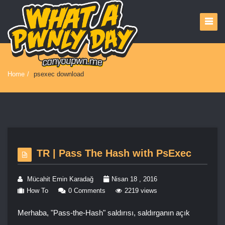
Home
/
psexec download
TR | Pass The Hash with PsExec
Mücahit Emin Karadağ
Nisan 18 , 2016
How To
0 Comments
2219 views
Merhaba, "Pass-the-Hash" saldırısı, saldırganın açık