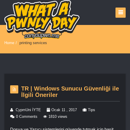
Home
/
printing services
TR | Windows Sunucu Güvenliği ile
İlgili Öneriler
CypmUni İYTE
Ocak 11 , 2017
Tips
0 Comments
1810 views
Dosya ve Yazıcı sistemlerini güvende tutmak için basit