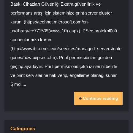
Baskı Cihazları Güvenliği Ekstra güvenilirlik ve
performans artışı için sisteminize print server cluster
kurun. (https://technet.microsoft.com/en-
us/library/cc771509(v=ws.10).aspx) IPSec protokolünü
sunucularınıza kurun.
(http://www.it.cornell.edu/services/managed_servers/cate
gories/howto/ipsec.cfm). Print permissionları gözden
geçirip ayarlayın. Print permissions çıktı izinlerini belirtir
ve print servislerine hak verip, engelleme olanağı sunar.
Şimdi ...
Continue reading
Categories