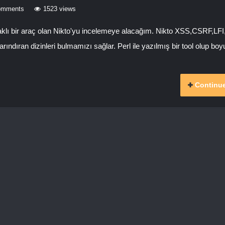
omments
1523 views
naklı bir araç olan Nikto'yu incelemeye alacağım. Nikto XSS,CSRF,LFI
barındıran dizinleri bulmamızı sağlar. Perl ile yazılmış bir tool olup bo
Continue