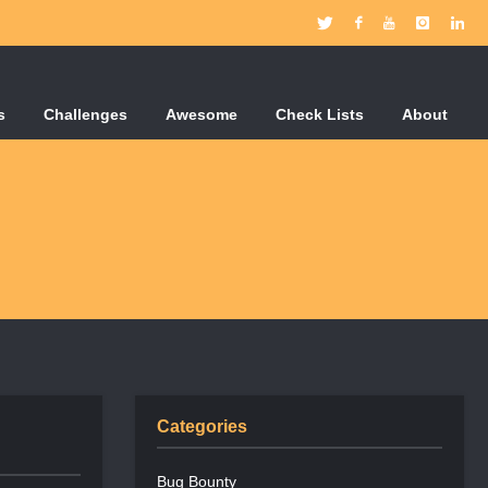
s
Challenges
Awesome
Check Lists
About
Categories
Bug Bounty