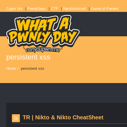
Cypm Uni
PwnlyDays
CTF
Hacktrickconf
Game of Pwners
persistent xss
Home
/
persistent xss
TR | Nikto & Nikto CheatSheet