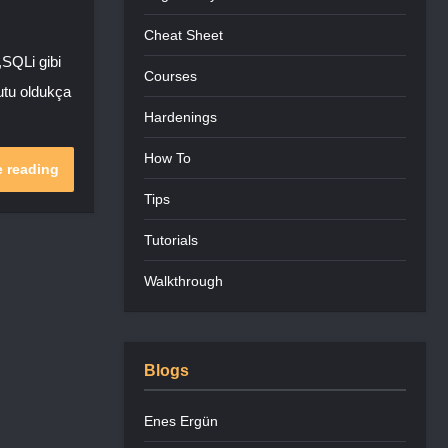
Cheat Sheet
,SQLi gibi
Courses
yutu oldukça
Hardenings
How To
 reading
Tips
Tutorials
Walkthrough
Blogs
Enes Ergün