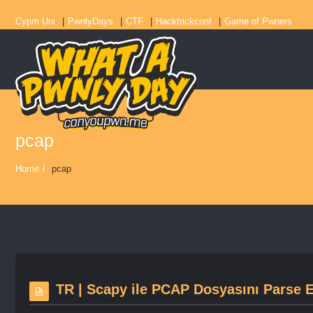
Cypm Uni
PwnlyDays
CTF
Hacktrickconf
Game of Pwners
pcap
Home
/
pcap
TR | Scapy ile PCAP Dosyasını Parse 