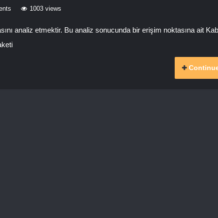
ents
1003 views
ı analiz etmektir. Bu analiz sonucunda bir erişim noktasına ait Ka
keti
Continue