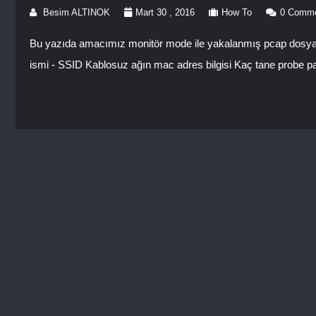
Besim ALTINOK
Mart 30 , 2016
How To
0 Comm
Bu yazıda amacımız monitör mode ile yakalanmış pcap dosyasın
ismi - SSID Kablosuz ağın mac adres bilgisi Kaç tane probe pa