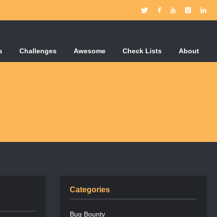
s
Challenges
Awesome
Check Lists
About
Categories
Bug Bounty