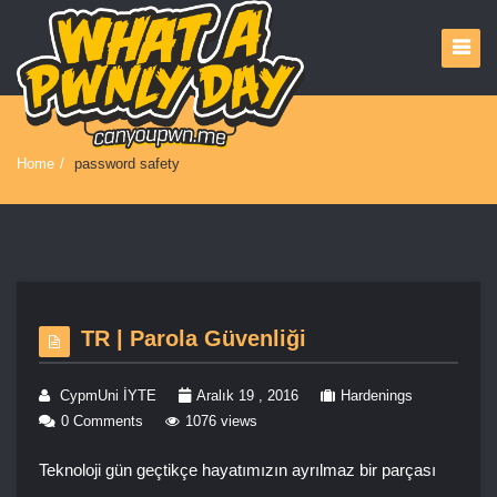
Home
/
password safety
TR | Parola Güvenliği
CypmUni İYTE
Aralık 19 , 2016
Hardenings
0 Comments
1076 views
Teknoloji gün geçtikçe hayatımızın ayrılmaz bir parçası