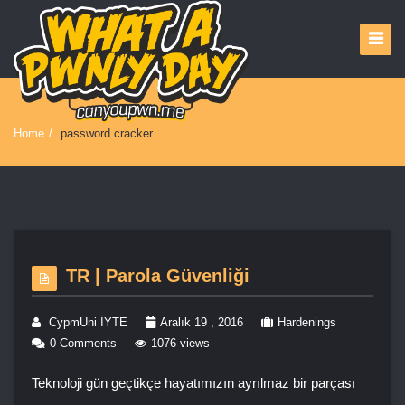
Home
/
password cracker
TR | Parola Güvenliği
CypmUni İYTE
Aralık 19 , 2016
Hardenings
0 Comments
1076 views
Teknoloji gün geçtikçe hayatımızın ayrılmaz bir parçası