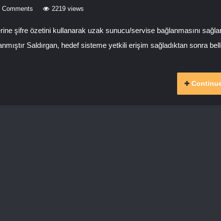
0 Comments
2219 views
rine şifre özetini kullanarak uzak sunucu/servise bağlanmasını sağlar.
anmıştır Saldırgan, hedef sisteme yetkili erişim sağladıktan sonra bel
Continue