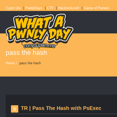
Cypm Uni
PwnlyDays
CTF
Hacktrickconf
Game of Pwners
pass the hash
Home
/
pass the hash
TR | Pass The Hash with PsExec