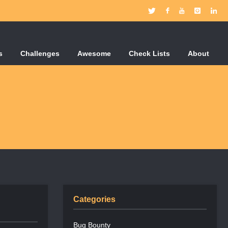
s
Challenges
Awesome
Check Lists
About
Categories
Bug Bounty