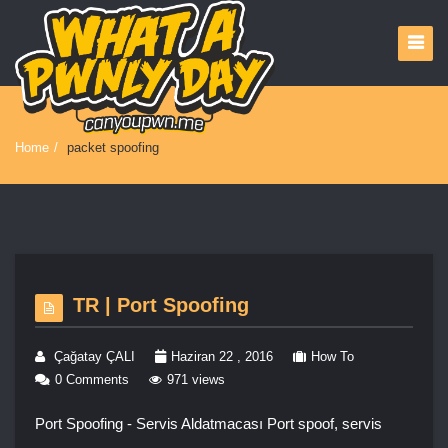
Home
/
packet spoofing
TR | Port Spoofing
Çağatay ÇALI
Haziran 22 , 2016
How To
0 Comments
971 views
Port Spoofing - Servis Aldatmacası Port spoof, servis