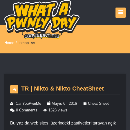
Home
/
nmap -sv
TR | Nikto & Nikto CheatSheet
CanYouPwnMe
Mayıs 6 , 2016
Cheat Sheet
0 Comments
1523 views
Bu yazıda web sitesi üzerindeki zaafiyetleri tarayan açık