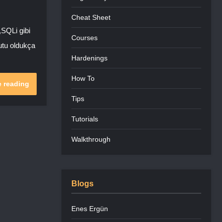
Cheat Sheet
,SQLi gibi
Courses
yutu oldukça
Hardenings
How To
 reading
Tips
Tutorials
Walkthrough
Blogs
Enes Ergün