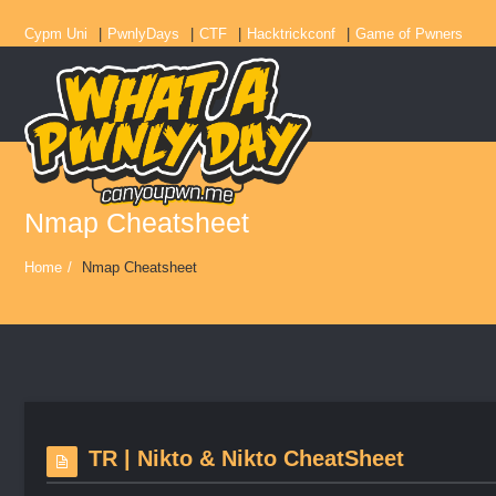
Cypm Uni
PwnlyDays
CTF
Hacktrickconf
Game of Pwners
Nmap Cheatsheet
Home
/
Nmap Cheatsheet
TR | Nikto & Nikto CheatSheet