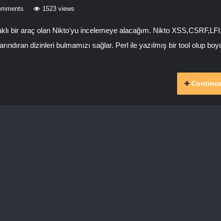
omments
1523 views
naklı bir araç olan Nikto'yu incelemeye alacağım. Nikto XSS,CSRF,LFI
barındıran dizinleri bulmamızı sağlar. Perl ile yazılmış bir tool olup bo
Continue