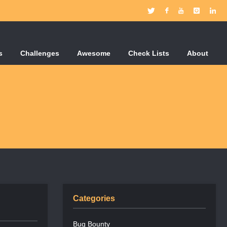
s
Challenges
Awesome
Check Lists
About
Categories
Bug Bounty