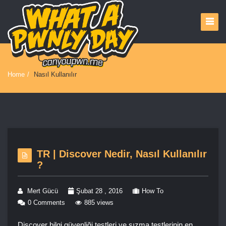
Home
/
Nasıl Kullanılır
TR | Discover Nedir, Nasıl Kullanılır
?
Mert Gücü
Şubat 28 , 2016
How To
0 Comments
885 views
Discover bilgi güvenliği testleri ve sızma testlerinin en