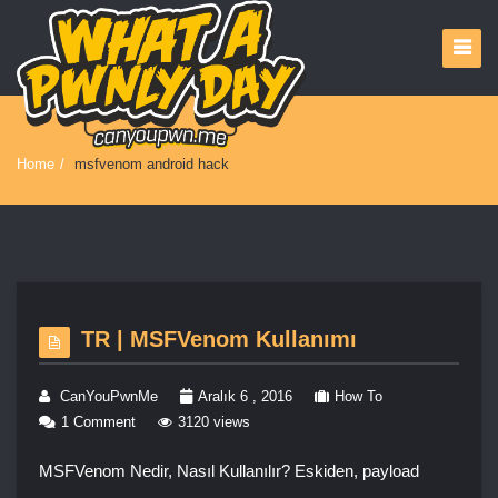
Home
/
msfvenom android hack
TR | MSFVenom Kullanımı
CanYouPwnMe
Aralık 6 , 2016
How To
1 Comment
3120 views
MSFVenom Nedir, Nasıl Kullanılır? Eskiden, payload