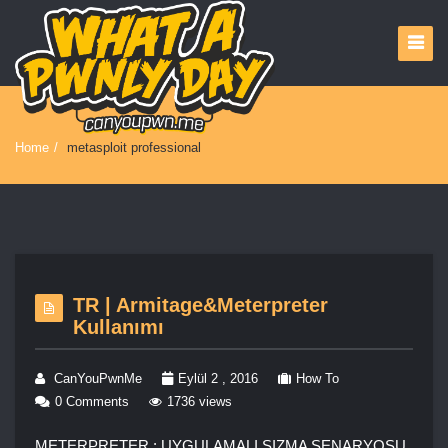
Home
/
metasploit professional
TR | Armitage&Meterpreter
Kullanımı
CanYouPwnMe
Eylül 2 , 2016
How To
0 Comments
1736 views
METERPRETER : UYGULAMALI SIZMA SENARYOSU