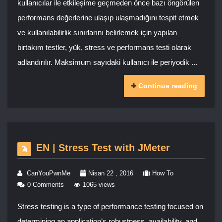
kullanıcılar ile etkileşime geçmeden önce bazı öngörülen
performans değerlerine ulaşıp ulaşmadığını tespit etmek
ve kullanılabilirlik sınırlarını belirlemek için yapılan
birtakım testler, yük, stress ve performans testi olarak
adlandırılır. Maksimum sayıdaki kullanıcı ile periyodik ...
Continue reading
EN | Stress Test with JMeter
CanYouPwnMe
Nisan 22 , 2016
How To
0 Comments
1065 views
Stress testing is a type of performance testing focused on
determining an application’s robustness, availability, and