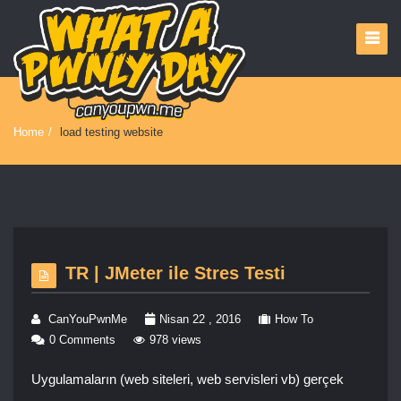
Home
/
load testing website
TR | JMeter ile Stres Testi
CanYouPwnMe
Nisan 22 , 2016
How To
0 Comments
978 views
Uygulamaların (web siteleri, web servisleri vb) gerçek