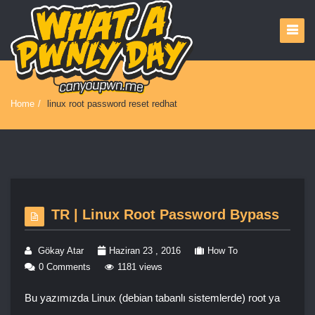
Home
/
linux root password reset redhat
TR | Linux Root Password Bypass
Gökay Atar
Haziran 23 , 2016
How To
0 Comments
1181 views
Bu yazımızda Linux (debian tabanlı sistemlerde) root ya