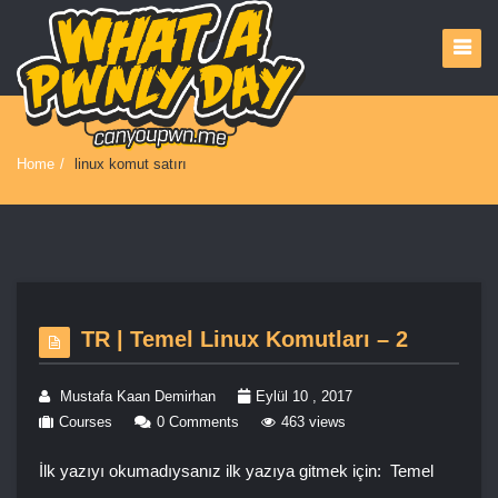
Home
/
linux komut satırı
TR | Temel Linux Komutları – 2
Mustafa Kaan Demirhan
Eylül 10 , 2017
Courses
0 Comments
463 views
İlk yazıyı okumadıysanız ilk yazıya gitmek için: Temel