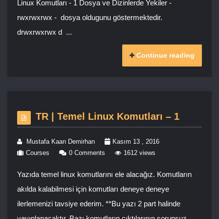
Linux Komutları - 1 Dosya ve Dizinlerde Yekiler -
rwxrwxrwx - dosya oldugunu göstermektedir.
drwxrwxrwx d ...
Continue reading
TR | Temel Linux Komutları – 1
Mustafa Kaan Demirhan
Kasım 13 , 2016
Courses
0 Comments
1612 views
Yazıda temel linux komutlarını ele alacağız. Komutların
akılda kalabilmesi için komutları deneye deneye
ilerlemenizi tavsiye ederim. **Bu yazı 2 part halinde
yayınlanacaktır. Bazı komutların çıktılarının sorunsuz