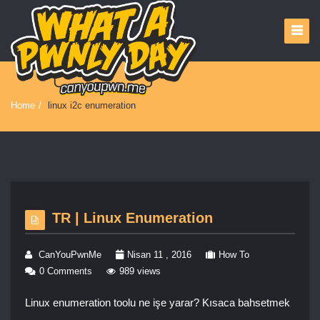
Home
/
linux i2c enumeration
TR | Linux Enumeration
CanYouPwnMe
Nisan 11 , 2016
How To
0 Comments
989 views
Linux enumeration toolu ne işe yarar? Kısaca bahsetmek