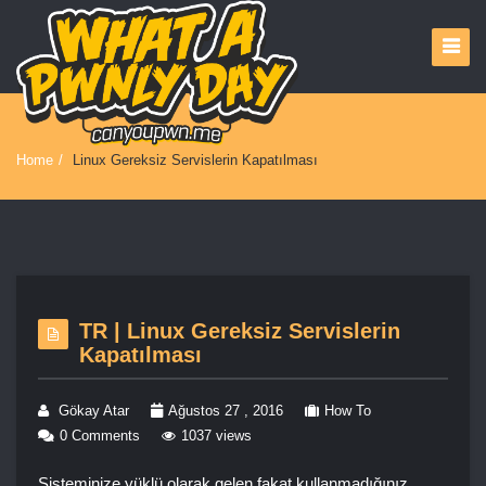
Home
/
Linux Gereksiz Servislerin Kapatılması
TR | Linux Gereksiz Servislerin
Kapatılması
Gökay Atar
Ağustos 27 , 2016
How To
0 Comments
1037 views
Sisteminize yüklü olarak gelen fakat kullanmadığınız