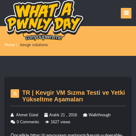
Home
/
kevgir solutions
TR | Kevgir VM Sızma Testi ve Yetki
Yükseltme Aşamaları
Ahmet Gürel
Aralık 21 , 2016
Walkthrough
0 Comments
1627 views
Öncelikle https://canyoupwn.me/posts/kevgir-vulnerable-