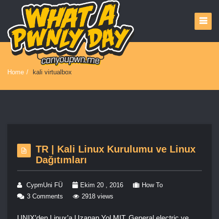
Home
/
kali virtualbox
TR | Kali Linux Kurulumu ve Linux
Dağıtımları
CypmUni FÜ
Ekim 20 , 2016
How To
3 Comments
2918 views
UNIX’den Linux’a Uzanan Yol MIT, General electric ve