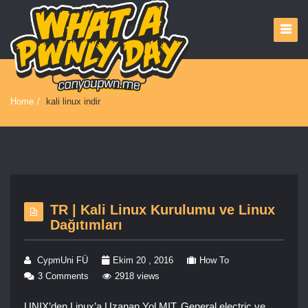
Home
/
kali linux indir
TR | Kali Linux Kurulumu ve Linux
Dağıtımları
CypmUni FÜ
Ekim 20 , 2016
How To
3 Comments
2918 views
UNIX’den Linux’a Uzanan Yol MIT, General electric ve