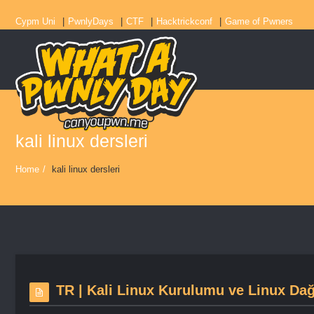
Cypm Uni
PwnlyDays
CTF
Hacktrickconf
Game of Pwners
kali linux dersleri
Home
/
kali linux dersleri
TR | Kali Linux Kurulumu ve Linux Dağ