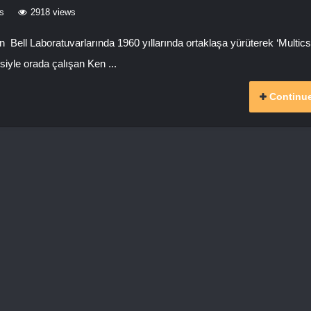
s
2918 views
Bell Laboratuvarlarında 1960 yıllarında ortaklaşa yürüterek ‘Multics’
esiyle orada çalışan Ken ...
Continue