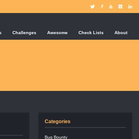
s
Challenges
Awesome
Check Lists
About
Categories
Bug Bounty