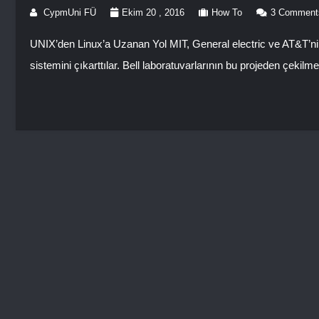
CypmUni FÜ
Ekim 20 , 2016
How To
3 Comment
UNIX’den Linux’a Uzanan Yol MIT, General electric ve AT&T’nin 
sistemini çıkarttılar. Bell laboratuvarlarının bu projeden çekilm