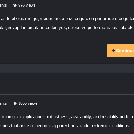
ents
978 views
cılar ile etkileşime geçmeden önce bazı öngörülen performans değerler
ek için yapılan birtakım testler, yük, stress ve performans testi olarak a
Continue
ents
1065 views
mining an application’s robustness, availability, and reliability under
on issues that arise or become apparent only under extreme conditions.