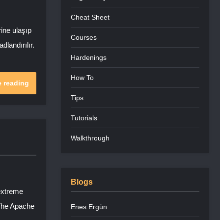
Cheat Sheet
ine ulaşıp
Courses
dlandırılır.
Hardenings
How To
 reading
Tips
Tutorials
Walkthrough
Blogs
 extreme
 The Apache
Enes Ergün