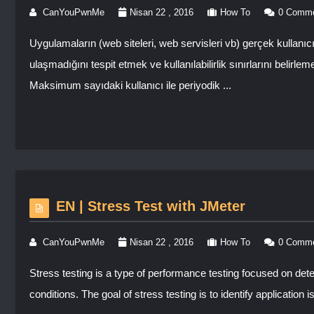
CanYouPwnMe
Nisan 22 , 2016
How To
0 Comm
Uygulamaların (web siteleri, web servisleri vb) gerçek kullanı
ulaşmadığını tespit etmek ve kullanılabilirlik sınırlarını belirlem
Maksimum sayıdaki kullanıcı ile periyodik ...
EN | Stress Test with JMeter
CanYouPwnMe
Nisan 22 , 2016
How To
0 Comm
Stress testing is a type of performance testing focused on deter
conditions. The goal of stress testing is to identify applicati