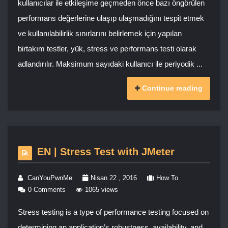
kullanıcılar ile etkileşime geçmeden önce bazı öngörülen
performans değerlerine ulaşıp ulaşmadığını tespit etmek
ve kullanılabilirlik sınırlarını belirlemek için yapılan
birtakım testler, yük, stress ve performans testi olarak
adlandırılır. Maksimum sayıdaki kullanıcı ile periyodik ...
Continue reading
EN | Stress Test with JMeter
CanYouPwnMe
Nisan 22 , 2016
How To
0 Comments
1065 views
Stress testing is a type of performance testing focused on
determining an application’s robustness, availability, and