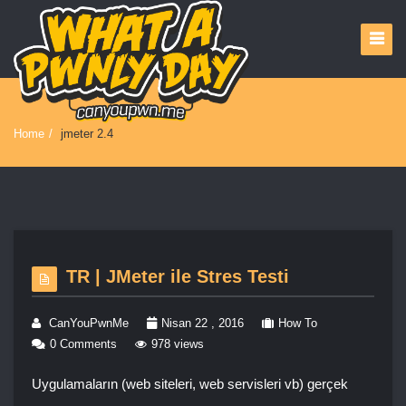
Home
/
jmeter 2.4
TR | JMeter ile Stres Testi
CanYouPwnMe
Nisan 22 , 2016
How To
0 Comments
978 views
Uygulamaların (web siteleri, web servisleri vb) gerçek