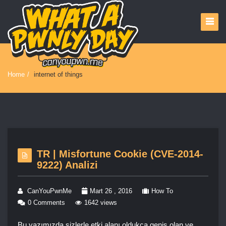
Home
/
internet of things
TR | Misfortune Cookie (CVE-2014-
9222) Analizi
CanYouPwnMe
Mart 26 , 2016
How To
0 Comments
1642 views
Bu yazımızda sizlerle etki alanı oldukça geniş olan ve