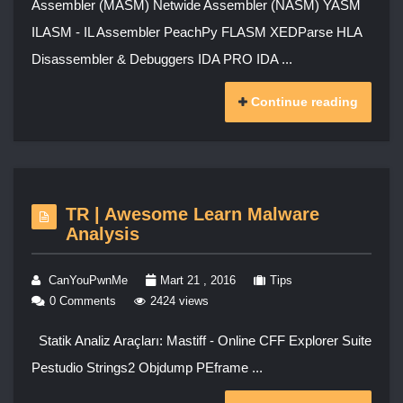
Assembler (MASM) Netwide Assembler (NASM) YASM
ILASM - IL Assembler PeachPy FLASM XEDParse HLA
Disassembler & Debuggers IDA PRO IDA ...
Continue reading
TR | Awesome Learn Malware
Analysis
CanYouPwnMe
Mart 21 , 2016
Tips
0 Comments
2424 views
Statik Analiz Araçları: Mastiff - Online CFF Explorer Suite
Pestudio Strings2 Objdump PEframe ...