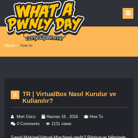
Home
/
how to
TR | VirtualBox Nasıl Kurulur ve
Kullanılır?
Mert Gücü
Haziran 19 , 2016
How To
0 Comments
2131 views
Sanal Makine(Virtual Machine) nedir? Bilgisayar biliminde,