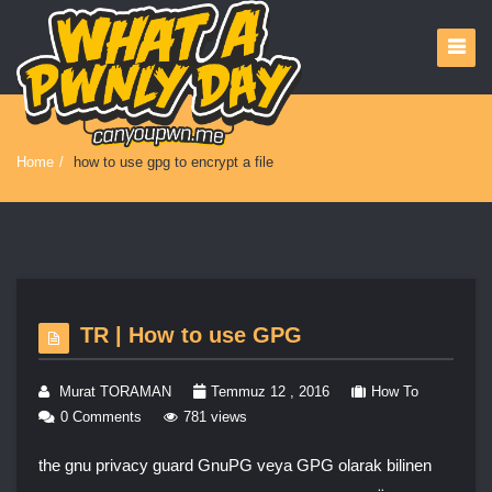
Home
/
how to use gpg to encrypt a file
TR | How to use GPG
Murat TORAMAN
Temmuz 12 , 2016
How To
0 Comments
781 views
the gnu privacy guard GnuPG veya GPG olarak bilinen