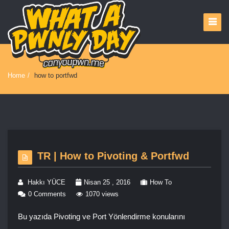
Home
/
how to portfwd
TR | How to Pivoting & Portfwd
Hakkı YÜCE
Nisan 25 , 2016
How To
0 Comments
1070 views
Bu yazıda Pivoting ve Port Yönlendirme konularını