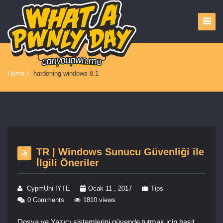
Home
/
hardening windows 8.1
TR | Windows Sunucu Güvenliği ile
İlgili Öneriler
CypmUni İYTE
Ocak 11 , 2017
Tips
0 Comments
1810 views
Dosya ve Yazıcı sistemlerini güvende tutmak için basit