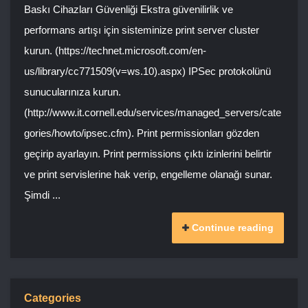
Baskı Cihazları Güvenliği Ekstra güvenilirlik ve
performans artışı için sisteminize print server cluster
kurun. (https://technet.microsoft.com/en-
us/library/cc771509(v=ws.10).aspx) IPSec protokolünü
sunucularınıza kurun.
(http://www.it.cornell.edu/services/managed_servers/cate
gories/howto/ipsec.cfm). Print permissionları gözden
geçirip ayarlayın. Print permissions çıktı izinlerini belirtir
ve print servislerine hak verip, engelleme olanağı sunar.
Şimdi ...
Continue reading
Categories