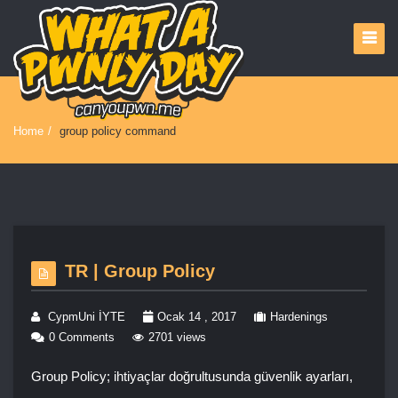
Home
/
group policy command
TR | Group Policy
CypmUni İYTE
Ocak 14 , 2017
Hardenings
0 Comments
2701 views
Group Policy; ihtiyaçlar doğrultusunda güvenlik ayarları,