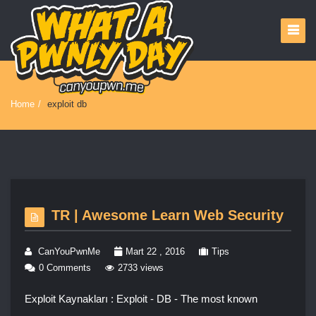
Home
/
exploit db
TR | Awesome Learn Web Security
CanYouPwnMe
Mart 22 , 2016
Tips
0 Comments
2733 views
Exploit Kaynakları : Exploit - DB - The most known