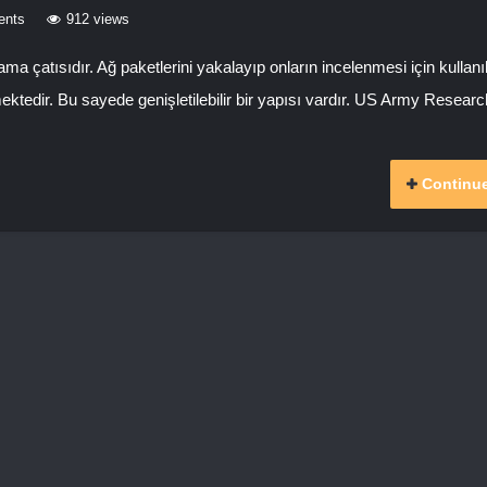
ents
912 views
ma çatısıdır. Ağ paketlerini yakalayıp onların incelenmesi için kullanı
mektedir. Bu sayede genişletilebilir bir yapısı vardır. US Army Resear
Continue