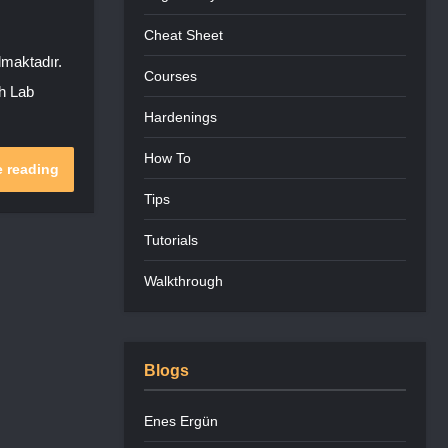
Cheat Sheet
lmaktadır.
Courses
ch Lab
Hardenings
How To
 reading
Tips
Tutorials
Walkthrough
Blogs
Enes Ergün