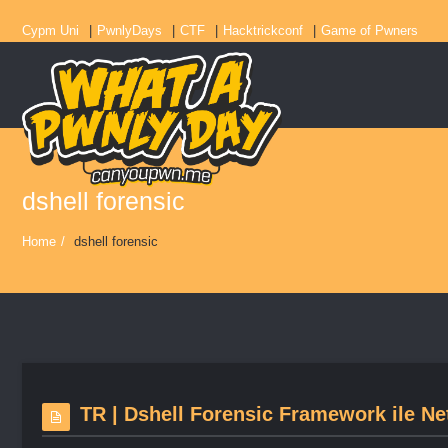
Cypm Uni
PwnlyDays
CTF
Hacktrickconf
Game of Pwners
dshell forensic
Home
/
dshell forensic
TR | Dshell Forensic Framework ile Ne