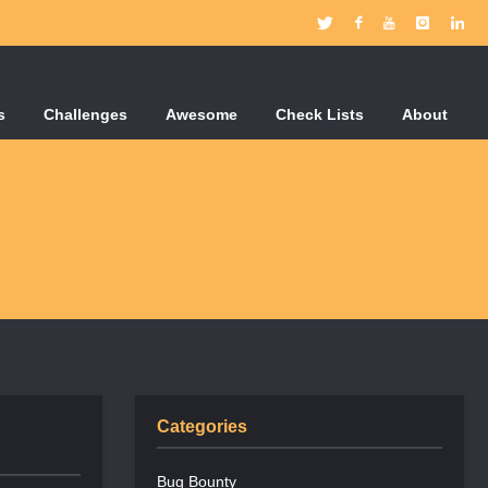
s
Challenges
Awesome
Check Lists
About
Categories
Bug Bounty