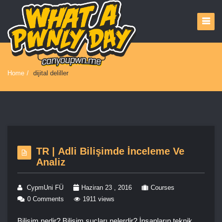
Home
/
dijital deliller
TR | Adli Bilişimde İnceleme Ve
Analiz
CypmUni FÜ
Haziran 23 , 2016
Courses
0 Comments
1911 views
Bilişim nedir? Bilişim suçları nelerdir? İnsanların teknik,