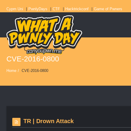
Cypm Uni
PwnlyDays
CTF
Hacktrickconf
Game of Pwners
CVE-2016-0800
Home
/
CVE-2016-0800
TR | Drown Attack