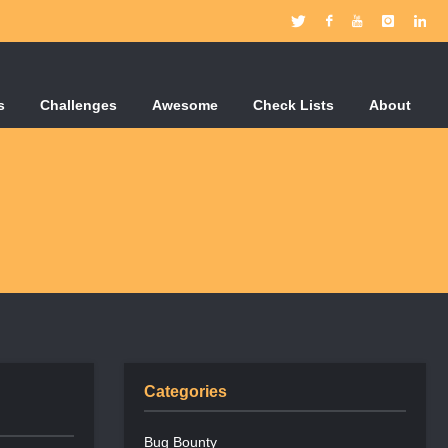
s
Challenges
Awesome
Check Lists
About
Categories
Bug Bounty