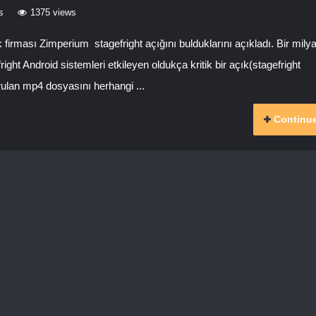
s
1375 views
 firması Zimperium stagefright açığını bulduklarını açıkladı. Bir milya
fright Android sistemleri etkileyen oldukça kritik bir açık(stagefright
rulan mp4 dosyasını herhangi ...
Continue