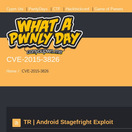
Cypm Uni
PwnlyDays
CTF
Hacktrickconf
Game of Pwners
CVE-2015-3826
Home
/
CVE-2015-3826
TR | Android Stagefright Exploit