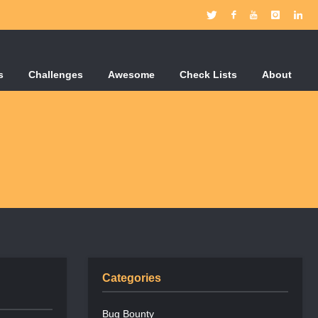
s
Challenges
Awesome
Check Lists
About
Categories
Bug Bounty