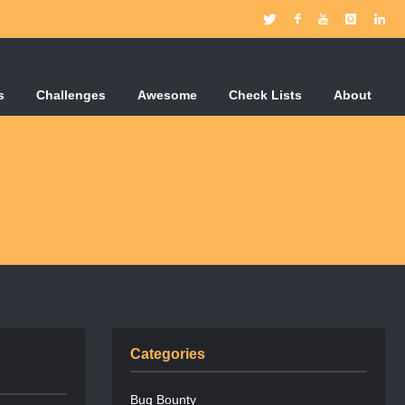
s
Challenges
Awesome
Check Lists
About
Categories
Bug Bounty