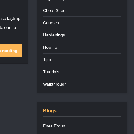
Cheat Sheet
sallaştırıp
Courses
elerin ip
Hardenings
How To
 reading
Tips
Tutorials
Walkthrough
Blogs
Enes Ergün