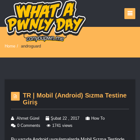
Home
/
androguard
TR | Mobil (Android) Sızma Testine
Giriş
Ahmet Gürel
Şubat 22 , 2017
How To
0 Comments
1741 views
Bu yazıda Android uygulamalarda Mobil Sızma Testinde